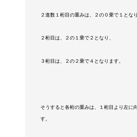
２進数１桁目の重みは、２の０乗で１とな
２桁目は、２の１乗で２となり、
３桁目は、２の２乗で４となります。
そうすると
各桁の重みは、１桁目より左に
す。