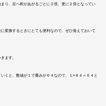
始まり、左へ桁があがるごとに２倍、更に２倍となってい
数に変換するときにとても便利なので、ぜひ覚えておいて
いきます。
ていくと、数値が１で重みが６４なので、１×６４＝６４と