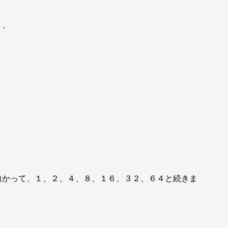
り、
向かって、１、２、４、８、１６、３２、６４と続きま