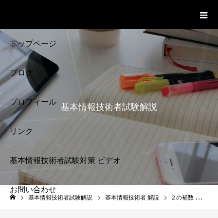
基本情報技術者試験 Cloud Notes
ビデオ
トップページ
ブログ
プロフィール
基本情報技術者試験解説
リンク
基本情報技術者試験対策 ビデオ
お問い合わせ
基本情報技術者試験
基本情報技術者試験解説
基本情報技術者 解説
２の補数 シフト演算 基本情報技術者試験
解説