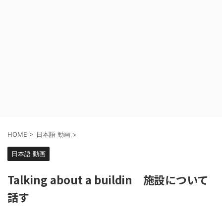
HOME
>
日本語 動画
>
日本語 動画
Talking about a buildin 施設について
話す